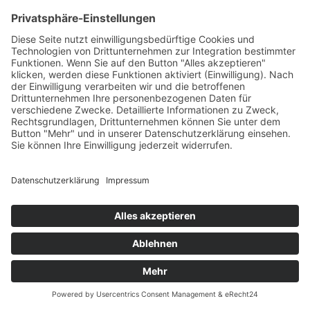
Schulleben
MEHR BEITRÄGE LADEN
News
Kontakt
© Copyright 2021 - 2026 | Berufliches Schulzentrum Grimma |
design by
FLASHLIGHT
MEDIA
|
TRANSPARENZHINWEIS
|
DATENSCHUTZ
|
IMPRESSUM