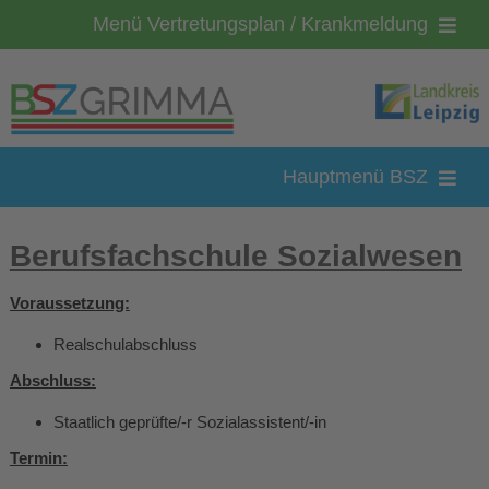
Zum
Menü Vertretungsplan / Krankmeldung
Inhalt
springen
Kontakt
Vertretungsplan
Hauptmenü BSZ
Krankmeldung
BSZ-Grimma
Berufsfachschule Sozialwesen
Bewerbung
Voraussetzung:
Loginbereich
Realschulabschluss
Feedback
Bildungsgänge
Abschluss:
Staatlich geprüfte/-r Sozialassistent/-in
Organisation
Termin: