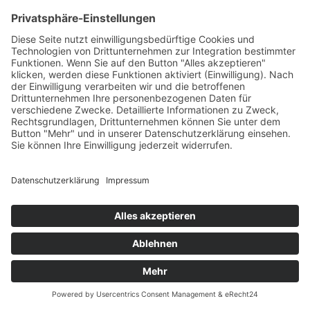
Schulleben
News
Kontakt
© Copyright 2021 - 2026 | Berufliches Schulzentrum Grimma |
design by
FLASHLIGHT
MEDIA
|
TRANSPARENZHINWEIS
|
DATENSCHUTZ
|
IMPRESSUM