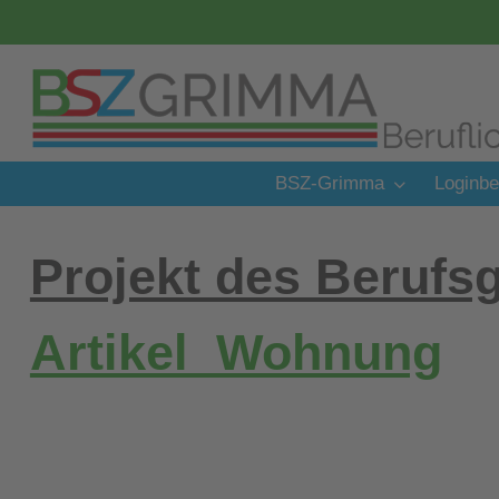
Zum
Inhalt
springen
BSZ-Grimma
Loginbe
Projekt des Berufs
Artikel_Wohnung