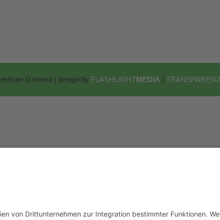
lzentrum Grimma | design by
FLASHLIGHT
MEDIA
|
TRANSPARENZ