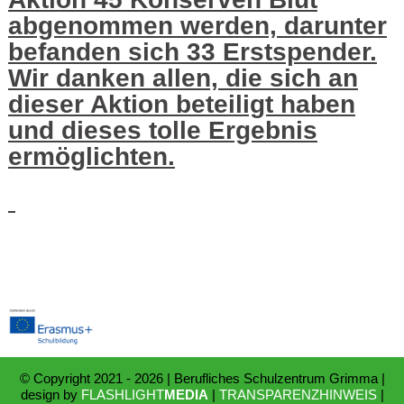
abgenommen werden, darunter
Schulleben
befanden sich 33 Erstspender.
Wir danken allen, die sich an
News
dieser Aktion beteiligt haben
und dieses tolle Ergebnis
Kontakt
ermöglichten.
© Copyright 2021 - 2026 | Berufliches Schulzentrum Grimma |
design by
FLASHLIGHT
MEDIA
|
TRANSPARENZHINWEIS
|