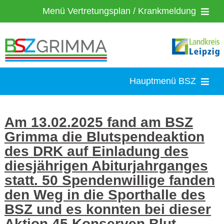
Zum
Menü Vertretungsplan / Krankmeldung
Inhalt
springen
Kontakt
Vertretungsplan
Hauptmenü BSZ
Krankmeldung
BSZ-Grimma
Am 13.02.2025 fand am BSZ
Grimma die Blutspendeaktion
Bewerbung
Loginbereich
des DRK auf Einladung des
diesjährigen Abiturjahrganges
Feedback
Bildungsgänge
statt. 50 Spendenwillige fanden
den Weg in die Sporthalle des
Organisation
BSZ und es konnten bei dieser
Aktion 45 Konserven Blut