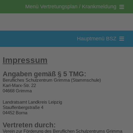
Zum
Menü Vertretungsplan / Krankmeldung
Inhalt
springen
Kontakt
Hauptmenü BSZ
Vertretungsplan
BSZ-Grimma
Impressum
Krankmeldung
Angaben gemäß § 5 TMG:
Loginbereich
Berufliches Schulzentrum Grimma (Stammschule)
Bewerbung
Karl-Marx-Str. 22
04668 Grimma
Bildungsgänge
Feedback
Landratsamt Landkreis Leipzig
Stauffenbergstraße 4
Organisation
04452 Borna
Vertreten durch:
Verein zur Förderung des Beruflichen Schulzentrums Grimma