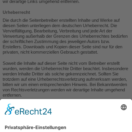
wir derartige Links umgehend entfernen.
Urheberrecht
Die durch die Seitenbetreiber erstellten Inhalte und Werke auf
diesen Seiten unterliegen dem deutschen Urheberrecht. Die
Vervielfältigung, Bearbeitung, Verbreitung und jede Art der
Verwertung außerhalb der Grenzen des Urheberrechtes bedürfen
der schriftlichen Zustimmung des jeweiligen Autors bzw.
Erstellers. Downloads und Kopien dieser Seite sind nur für den
privaten, nicht kommerziellen Gebrauch gestattet.
Soweit die Inhalte auf dieser Seite nicht vom Betreiber erstellt
wurden, werden die Urheberrechte Dritter beachtet. Insbesondere
werden Inhalte Dritter als solche gekennzeichnet. Sollten Sie
trotzdem auf eine Urheberrechtsverletzung aufmerksam werden,
bitten wir um einen entsprechenden Hinweis. Bei Bekanntwerden
von Rechtsverletzungen werden wir derartige Inhalte umgehend
entfernen.
Gestaltung / Betreuung / Programmierung
Werbeagentur Grimma, FLASHLIGHT
MEDIA
Lorenzstraße 11
04668 Grimma
Tel.: 03437 / 999 68 60