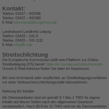
Schulleben
Kontakt:
Telefon: 03437 – 942586
News
Telefax: 03437 – 942368
E-Mail
sekretariat@bszgrimma.de
Kontakt
Landratsamt Landkreis Leipzig
Telefon: 03433 – 241-0
Telefax: 03433 – 241-1111
E-Mail
info@lk-l.de
Streitschlichtung
Die Europäische Kommission stellt eine Plattform zur Online-
Streitbeilegung (OS) bereit:
https://ec.europa.eu/consumers/odr
.
Unsere E-Mail-Adresse finden Sie oben im Impressum.
Wir sind nicht bereit oder verpflichtet, an Streitbeilegungsverfahren
vor einer Verbraucherschlichtungsstelle teilzunehmen.
Haftung für Inhalte
Als Diensteanbieter sind wir gemäß § 7 Abs.1 TMG für eigene
Inhalte auf diesen Seiten nach den allgemeinen Gesetzen
verantwortlich. Nach §§ 8 bis 10 TMG sind wir als Diensteanbieter